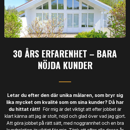
30 ÅRS ERFARENHET – BARA
NÖJDA KUNDER
Letar du efter den där unika målaren, som bryr sig
lika mycket om kvalité som om sina kunder? Då har
du hittat rätt!
För mig är det viktigt att efter jobbet är
klart känna att jag är stolt, nöjd och glad över vad jag gjort.
Att göra jobbet på rätt sätt, med noggrannhet och en bra
kundrelation är viktigt för mig. Tänk att efter alla dessa år