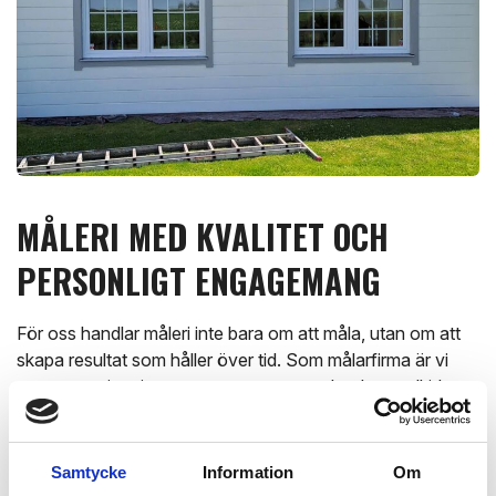
MÅLERI MED KVALITET OCH
PERSONLIGT ENGAGEMANG
För oss handlar måleri inte bara om att måla, utan om att
skapa resultat som håller över tid. Som målarfirma är vi
noggranna i varje steg av processen och arbetar alltid
med material som är anpassade för nordiskt klimat. Vårt
arbete inom måleri präglas av precision, ansvar och ett
genuint yrkeskunnande.
Samtycke
Information
Om
Vi hjälper både privatpersoner och företag i Halland med