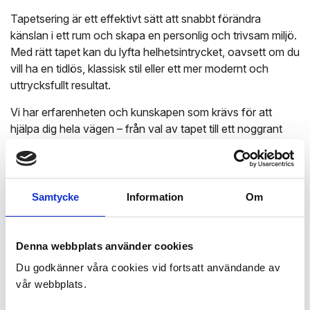
Tapetsering är ett effektivt sätt att snabbt förändra
känslan i ett rum och skapa en personlig och trivsam miljö.
Med rätt tapet kan du lyfta helhetsintrycket, oavsett om du
vill ha en tidlös, klassisk stil eller ett mer modernt och
uttrycksfullt resultat.
Vi har erfarenheten och kunskapen som krävs för att
hjälpa dig hela vägen – från val av tapet till ett noggrant
utfört slutresultat. Vi arbetar med ett brett sortiment av
tapeter i olika mönster, färger och strukturer, och anpassar
alltid arbetet efter dina önskemål och rummets
förutsättningar.
Samtycke
Information
Om
Med fokus på precision och detaljer ser vi till att varje våd
sätts perfekt, så att du får ett jämnt, snyggt och hållbart
Denna webbplats använder cookies
resultat som du kan njuta av länge.
Du godkänner våra cookies vid fortsatt användande av
vår webbplats.
KONTAKTA OSS