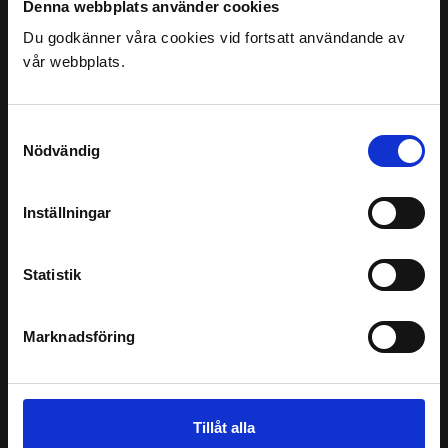
Denna webbplats använder cookies
FÅ EN FRI OFFERT IDAG
Du godkänner våra cookies vid fortsatt användande av
vår webbplats.
Kontakt
Förnamn
*
Samtyckesval
Nödvändig
Efternamn
*
Inställningar
Statistik
E-post
*
Marknadsföring
Telefon
*
Tillåt alla